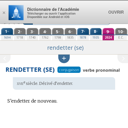
Aller au contenu
Dictionnaire de l’Académie
OUVRIR
×
Télécharger ou ouvrir l’application
Disponible sur Android et iOS
1
2
3
4
5
6
7
8
9
10
re
e
e
e
e
e
e
e
e
e
1694
1718
1740
1762
1798
1835
1878
1935
2024
E.C.
rendetter (se)
RENDETTER (SE)
conjugaison
verbe pronominal
xvii
e
Étymologie
siècle. Dérivé d’
endetter.
:
S’endetter de nouveau.