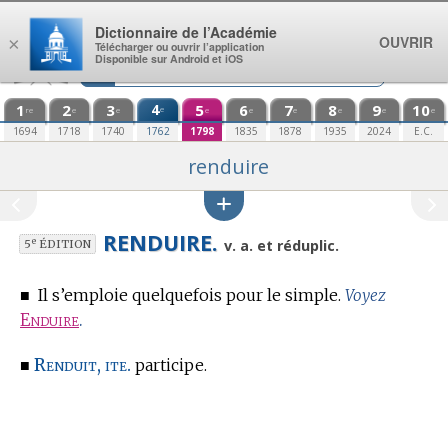
Aller au contenu
Dictionnaire de l’Académie
OUVRIR
×
Télécharger ou ouvrir l’application
Disponible sur Android et iOS
1
2
3
4
5
6
7
8
9
10
e
re
e
e
e
e
e
e
e
e
1694
1718
1740
1762
1798
1835
1878
1935
2024
E.C.
renduire
RENDUIRE.
e
v. a. et réduplic.
5
ÉDITION
■
Il s’emploie quelquefois pour le simple.
Voyez
Enduire
.
Renduit, ite.
■
participe.