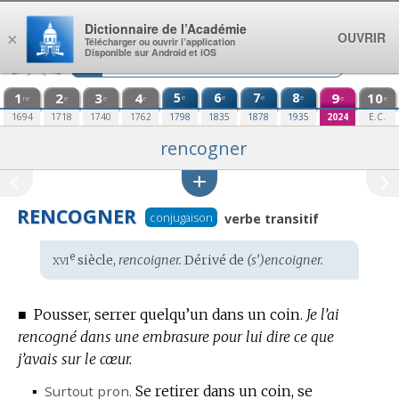
Aller au contenu
Dictionnaire de l’Académie
OUVRIR
×
Télécharger ou ouvrir l’application
Disponible sur Android et iOS
1
2
3
4
5
6
7
8
9
10
e
e
e
e
re
e
e
e
e
e
1694
1718
1740
1762
1798
1835
1878
1935
2024
E.C.
rencogner
RENCOGNER
conjugaison
verbe transitif
xvi
e
Étymologie
siècle,
rencoigner.
Dérivé de
(s’)encoigner.
:
■
Pousser, serrer quelqu’un dans un coin.
Je l’ai
rencogné dans une embrasure pour lui dire ce que
j’avais sur le cœur.
▪
Surtout
pron.
Se retirer dans un coin, se