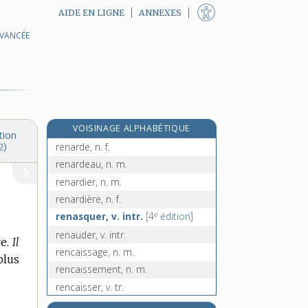
AIDE EN LIGNE
ANNEXES
AVANCÉE
renâcler, v. intr.
renaissance, n. f.
renaissant, -ante, adj.
renaître, v. intr.
rénal, -ale, adj.
VOISINAGE ALPHABÉTIQUE
renard, n. m.
tion
renarde, n. f.
2)
renardeau, n. m.
renardier, n. m.
renardière, n. f.
e
renasquer, v. intr.
[4
édition]
renauder, v. intr.
e.
Il
rencaissage, n. m.
plus
rencaissement, n. m.
rencaisser, v. tr.
rencard, n. m.