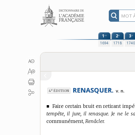
Aller au contenu
1
2
3
re
e
e
1694
1718
174
RENASQUER.
e
v. n.
4
ÉDITION
■
Faire certain bruit en retirant imp
tempête, il jure, il renasque. Je ne le 
communément,
Renâcler.