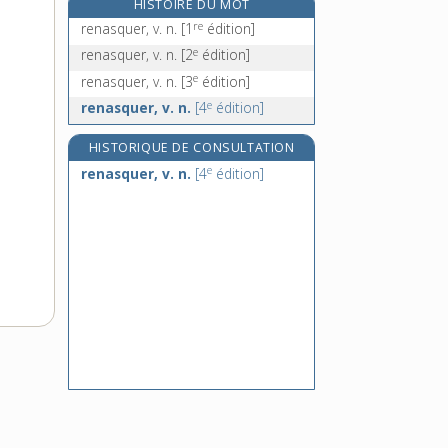
HISTOIRE DU MOT
rencarder, v. tr.
re
renasquer, v. n.
[1
édition]
re
renchaîner, v. tr.
[1
édition]
e
renasquer, v. n.
[2
édition]
renchérir, v. tr. et intr.
e
renasquer, v. n.
[3
édition]
renchérissement, n. m.
e
renasquer, v. n.
[4
édition]
HISTORIQUE DE CONSULTATION
e
renasquer, v. n.
[4
édition]