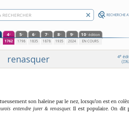
RECHERCHE 
4
5
6
7
8
9
10
édition
e
e
e
e
e
e
e
0
1762
1798
1835
1878
1935
2024
EN COURS
renasquer
e
4
édi
(176
étueusement son haleine par le nez, lorsqu’on est en colèr
saurois entendre jurer & renasquer.
Il est populaire. On dit 