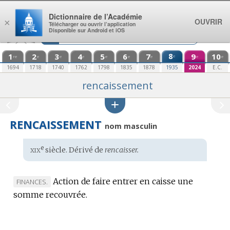
Aller au contenu
Dictionnaire de l’Académie
OUVRIR
×
Télécharger ou ouvrir l’application
Disponible sur Android et iOS
1
2
3
4
5
6
7
8
9
10
e
re
e
e
e
e
e
e
e
e
1694
1718
1740
1762
1798
1835
1878
1935
2024
E.C.
rencaissement
RENCAISSEMENT
nom masculin
xix
e
Étymologie
siècle. Dérivé de
rencaisser.
:
Action de faire entrer en caisse une
MARQUE
FINANCES.
somme recouvrée.
DE
DOMAINE
: