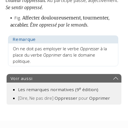
chaleur l’oppressait.
Au participe passé,
adjectivement.
Se sentir oppressé.
▪
Fig.
Affecter douloureusement, tourmenter,
accabler.
Être oppressé par le remords.
Remarque
On ne doit pas employer le verbe
Oppresser
à la
place du verbe
Opprimer
dans le domaine
politique.
Voir aussi
e
Les remarques normatives (9
édition)
[Dire, Ne pas dire]
Oppresser
pour
Opprimer