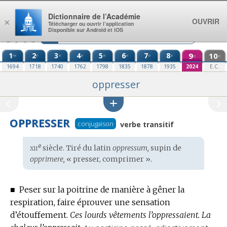
Aller au contenu
Dictionnaire de l’Académie
OUVRIR
×
Télécharger ou ouvrir l’application
Disponible sur Android et iOS
1
2
3
4
5
6
7
8
9
10
re
e
e
e
e
e
e
e
e
e
1694
1718
1740
1762
1798
1835
1878
1935
2024
E.C.
oppresser
OPPRESSER
conjugaison
verbe transitif
xii
e
Étymologie
siècle. Tiré du
latin
oppressum,
supin de
:
opprimere,
« presser, comprimer ».
■
Peser sur la poitrine de manière à gêner la
respiration, faire éprouver une sensation
d’étouffement.
Ces lourds vêtements l’oppressaient.
La