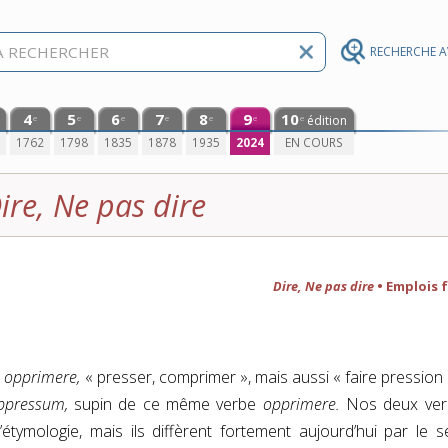
RECHERCHE 
4
5
6
7
8
9
10
édition
e
e
e
e
e
e
e
0
1762
1798
1835
1878
1935
2024
EN COURS
ire, Ne pas dire
Dire, Ne pas dire
• Emplois 
n
opprimere,
« presser, comprimer », mais aussi « faire pression 
ppressum,
supin de ce même verbe
opprimere.
Nos deux ver
étymologie, mais ils diffèrent fortement aujourd’hui par le s