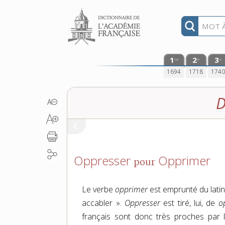
Aller au contenu
1
2
3
re
e
e
1694
1718
174
D
Oppresser
Opprimer
pour
Le verbe
opprimer
est emprunté du lati
accabler ».
Oppresser
est tiré, lui, de
o
français sont donc très proches par l’