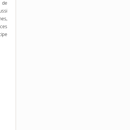
e de
ussi
nes,
 ces
cipe