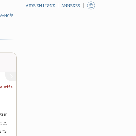
AIDE EN LIGNE
ANNEXES
AVANCÉE
fautifs
sur,
bes
ens.