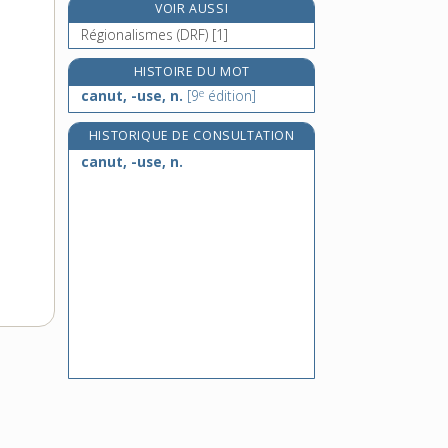
VOIR AUSSI
C.A.O., n. f.
Régionalismes (DRF) [1]
caoutchouc, n. m.
caoutchoutage, n. m.
HISTOIRE DU MOT
e
caoutchouter, v. tr.
canut, -use, n.
[9
édition]
HISTORIQUE DE CONSULTATION
canut, -use, n.