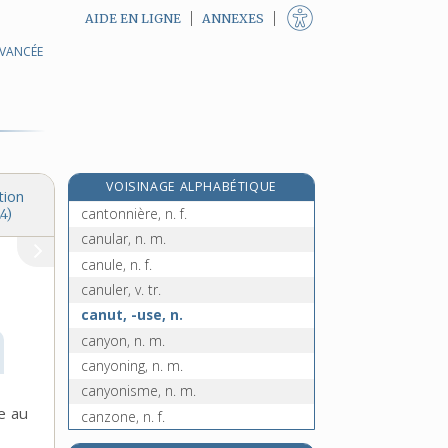
AIDE EN LIGNE
ANNEXES
AVANCÉE
cantonade, n. f.
cantonal, -ale, adj.
cantonné, -ée, adj.
cantonnement, n. m.
cantonner, v. tr.
VOISINAGE ALPHABÉTIQUE
cantonnier, n. m.
tion
cantonnière, n. f.
4)
canular, n. m.
canule, n. f.
canuler, v. tr.
canut, -use, n.
canyon, n. m.
canyoning, n. m.
canyonisme, n. m.
e au
canzone, n. f.
canzonetta, n. f.