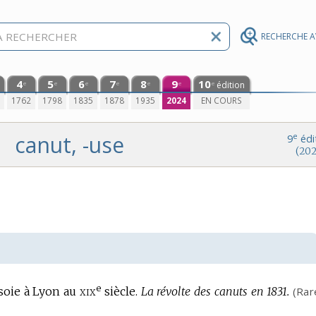
RECHERCHE 
4
5
6
7
8
9
10
édition
e
e
e
e
e
e
e
0
1762
1798
1835
1878
1935
2024
EN COURS
canut, -use
e
9
édi
(202
e
xix
 soie à Lyon au
siècle.
La révolte des canuts en 1831.
(Rar