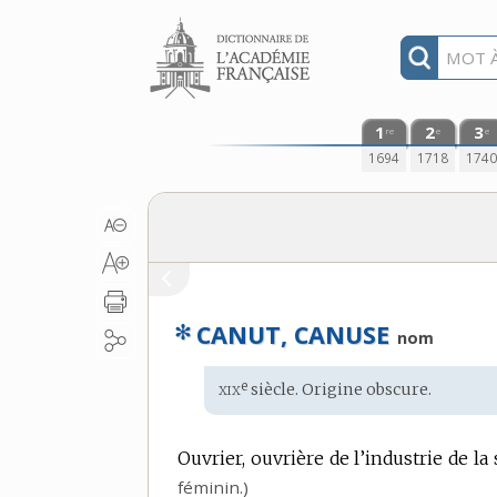
Aller au contenu
1
2
3
re
e
e
1694
1718
174
✻
CANUT, CANUSE
nom
xix
e
Étymologie
siècle.
Origine obscure
.
:
Ouvrier, ouvrière de l’industrie de la
féminin.)