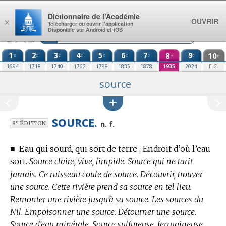
Aller au contenu
Dictionnaire de l’Académie
OUVRIR
×
Télécharger ou ouvrir l’application
Disponible sur Android et iOS
1
2
3
4
5
6
7
8
9
10
re
e
e
e
e
e
e
e
e
e
1694
1718
1740
1762
1798
1835
1878
1935
2024
E.C.
source
SOURCE.
e
n. f.
8
ÉDITION
■
Eau qui sourd, qui sort de terre ; Endroit d’où l’eau
sort.
Source claire, vive, limpide. Source qui ne tarit
jamais. Ce ruisseau coule de source. Découvrir, trouver
une source. Cette rivière prend sa source en tel lieu.
Remonter une rivière jusqu’à sa source. Les sources du
Nil. Empoisonner une source. Détourner une source.
Source d’eau minérale. Source sulfureuse, ferrugineuse,