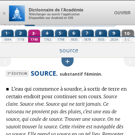
Aller au contenu
Dictionnaire de l’Académie
OUVRIR
×
Télécharger ou ouvrir l’application
Disponible sur Android et iOS
1
2
3
4
5
6
7
8
9
10
re
e
e
e
e
e
e
e
e
e
1694
1718
1740
1762
1798
1835
1878
1935
2024
E.C.
source
SOURCE.
e
substantif féminin.
3
ÉDITION
■
L’eau qui commence à sourdre, à sortir de terre en
certain endroit pour continuer son cours.
Source
claire. Source vive. Source qui ne tarit jamais. Ce
ruisseau ne provient pas des pluies, c’est une eau de
source, qui coule de source. Trouver une source. On ne
sauroit trouver la source. Cette rivière est navigable dès
sa source. Elle prend sa source en un tel lieu. Remonter