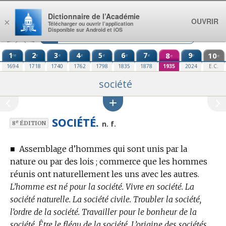
Aller au contenu
Dictionnaire de l’Académie
OUVRIR
×
Télécharger ou ouvrir l’application
Disponible sur Android et iOS
1
2
3
4
5
6
7
8
9
10
re
e
e
e
e
e
e
e
e
e
1694
1718
1740
1762
1798
1835
1878
1935
2024
E.C.
société
SOCIÉTÉ.
e
n. f.
8
ÉDITION
■
Assemblage d’hommes qui sont unis par la
nature ou par des lois ; commerce que les hommes
réunis ont naturellement les uns avec les autres.
L’homme est né pour la société. Vivre en société. La
société naturelle. La société civile. Troubler la société,
l’ordre de la société. Travailler pour le bonheur de la
société. Être le fléau de la société. L’origine des sociétés.