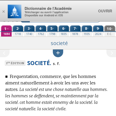
Aller au contenu
Dictionnaire de l’Académie
OUVRIR
×
Télécharger ou ouvrir l’application
Disponible sur Android et iOS
1
2
3
4
5
6
7
8
9
10
e
e
e
e
e
e
e
e
re
e
1694
1718
1740
1762
1798
1835
1878
1935
2024
E.C.
societé
SOCIETÉ.
re
s. f.
1
ÉDITION
■
Frequentation, commerce, que les hommes
aiment naturellement à avoir les uns avec les
autres.
La societé est une chose naturelle aux hommes.
les hommes se deffendent, se maintiennent par la
societé. cet homme estoit ennemy de la societé. la
societé naturelle. la societé civile.