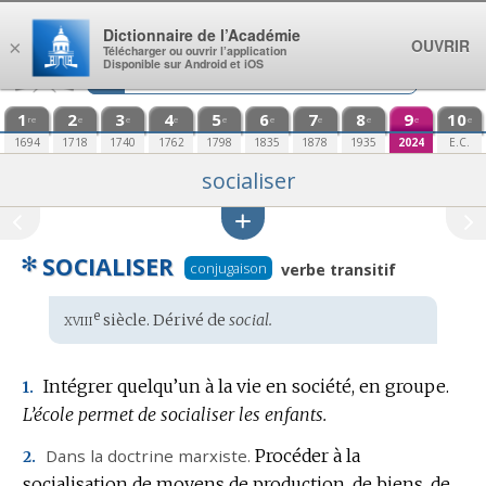
Aller au contenu
Dictionnaire de l’Académie
OUVRIR
×
Télécharger ou ouvrir l’application
Disponible sur Android et iOS
1
2
3
4
5
6
7
8
9
10
re
e
e
e
e
e
e
e
e
e
1694
1718
1740
1762
1798
1835
1878
1935
2024
E.C.
socialiser
✻
SOCIALISER
conjugaison
verbe transitif
xviii
e
Étymologie
siècle. Dérivé de
social.
:
Intégrer quelqu’un à la vie en société, en groupe.
1.
L’école permet de socialiser les enfants.
Dans la doctrine marxiste.
Procéder à la
2.
socialisation de moyens de production, de biens, de