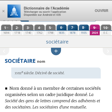
Aller au contenu
Dictionnaire de l’Académie
OUVRIR
×
Télécharger ou ouvrir l’application
Disponible sur Android et iOS
1
2
3
4
5
6
7
8
9
10
e
e
e
re
e
e
e
e
e
e
1694
1718
1740
1762
1798
1835
1878
1935
2024
E.C.
sociétaire
SOCIÉTAIRE
nom
xviii
e
Étymologie
siècle. Dérivé de
société.
:
■
Nom donné à un membre de certaines sociétés
organisées selon un cadre juridique donné.
La
Société des gens de lettres comprend des adhérents et
des sociétaires.
Les sociétaires d’une mutuelle.