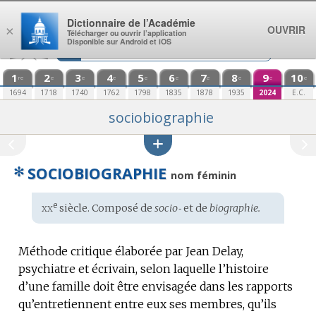
Aller au contenu
Dictionnaire de l’Académie
OUVRIR
×
Télécharger ou ouvrir l’application
Disponible sur Android et iOS
1
2
3
4
5
6
7
8
9
10
re
e
e
e
e
e
e
e
e
e
1694
1718
1740
1762
1798
1835
1878
1935
2024
E.C.
sociobiographie
✻
SOCIOBIOGRAPHIE
nom féminin
xx
e
Étymologie
siècle. Composé de
socio‑
et de
biographie.
:
Méthode critique élaborée par Jean Delay,
psychiatre et écrivain, selon laquelle l’histoire
d’une famille doit être envisagée dans les rapports
qu’entretiennent entre eux ses membres, qu’ils