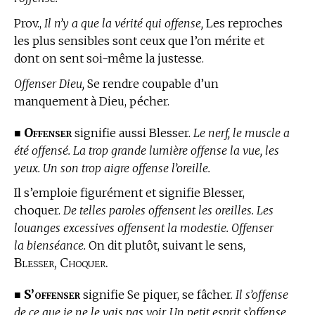
Prov.,
Il n’y a que la vérité qui offense,
Les reproches
les plus sensibles sont ceux que l’on mérite et
dont on sent soi-même la justesse.
Offenser Dieu,
Se rendre coupable d’un
manquement à Dieu, pécher.
Offenser
■
signifie aussi Blesser.
Le nerf, le muscle a
été offensé. La trop grande lumière offense la vue, les
yeux. Un son trop aigre offense l’oreille.
Il s’emploie figurément et signifie Blesser,
choquer.
De telles paroles offensent les oreilles. Les
louanges excessives offensent la modestie. Offenser
la bienséance.
On dit plutôt, suivant le sens,
Blesser, Choquer.
S’offenser
■
signifie Se piquer, se fâcher.
Il s’offense
de ce que je ne le vais pas voir. Un petit esprit s’offense