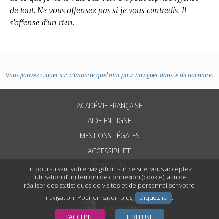
de tout. Ne vous offensez pas si je vous contredis. Il
s’offense d’un rien.
Vous pouvez cliquer sur n’importe quel mot pour naviguer dans le dictionnaire.
ACADÉMIE FRANÇAISE
AIDE EN LIGNE
MENTIONS LÉGALES
ACCESSIBILITÉ
CONTACTS
En poursuivant votre navigation sur ce site, vous acceptez
l’utilisation d’un témoin de connexion (cookie), afin de
réaliser des statistiques de visites et de personnaliser votre
navigation. Pour en savoir plus,
cliquez ici
.
J’ACCEPTE
JE REFUSE