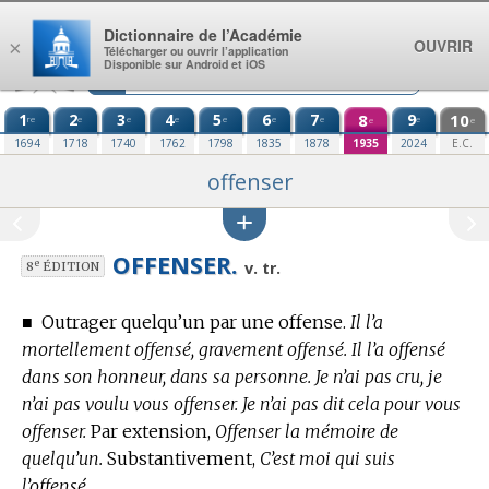
Aller au contenu
Dictionnaire de l’Académie
OUVRIR
×
Télécharger ou ouvrir l’application
Disponible sur Android et iOS
1
2
3
4
5
6
7
8
9
10
re
e
e
e
e
e
e
e
e
e
1694
1718
1740
1762
1798
1835
1878
1935
2024
E.C.
offenser
OFFENSER.
e
v. tr.
8
ÉDITION
■
Outrager quelqu’un par une offense.
Il l’a
mortellement offensé, gravement offensé. Il l’a offensé
dans son honneur, dans sa personne. Je n’ai pas cru, je
n’ai pas voulu vous offenser. Je n’ai pas dit cela pour vous
offenser.
Par extension,
Offenser la mémoire de
quelqu’un.
Substantivement,
C’est moi qui suis
l’offensé.