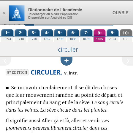
Aller au contenu
Dictionnaire de l’Académie
OUVRIR
×
Télécharger ou ouvrir l’application
Disponible sur Android et iOS
1
2
3
4
5
6
7
8
9
10
re
e
e
e
e
e
e
e
e
e
1694
1718
1740
1762
1798
1835
1878
1935
2024
E.C.
circuler
CIRCULER.
e
v. intr.
8
ÉDITION
■
Se mouvoir circulairement. Il se dit des choses
que leur mouvement ramène au point de départ, et
principalement du Sang et de la sève.
Le sang circule
dans les veines. La sève circule dans les plantes.
Il signifie aussi Aller çà et là, aller et venir.
Les
promeneurs peuvent librement circuler dans ces