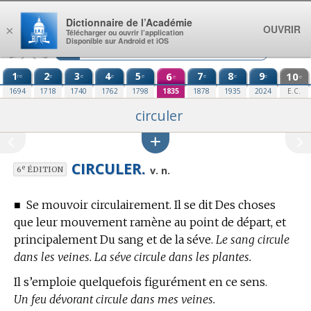
Aller au contenu
Dictionnaire de l’Académie
OUVRIR
×
Télécharger ou ouvrir l’application
Disponible sur Android et iOS
1
2
3
4
5
6
7
8
9
10
re
e
e
e
e
e
e
e
e
e
1694
1718
1740
1762
1798
1835
1878
1935
2024
E.C.
circuler
CIRCULER.
e
v. n.
6
ÉDITION
■
Se mouvoir circulairement. Il se dit Des choses
que leur mouvement ramène au point de départ, et
principalement Du sang et de la séve.
Le sang circule
dans les veines. La séve circule dans les plantes.
Il s’emploie quelquefois figurément en ce sens.
Un feu dévorant circule dans mes veines.