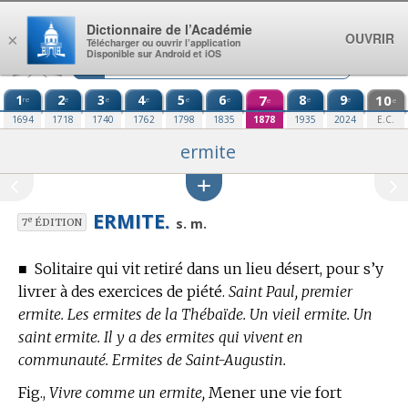
Aller au contenu
Dictionnaire de l’Académie
OUVRIR
×
Télécharger ou ouvrir l’application
Disponible sur Android et iOS
1
2
3
4
5
6
7
8
9
10
re
e
e
e
e
e
e
e
e
e
1694
1718
1740
1762
1798
1835
1878
1935
2024
E.C.
ermite
ERMITE.
e
s. m.
7
ÉDITION
■
Solitaire qui vit retiré dans un lieu désert, pour s’y
livrer à des exercices de piété.
Saint Paul, premier
ermite. Les ermites de la Thébaïde. Un vieil ermite. Un
saint ermite. Il y a des ermites qui vivent en
communauté. Ermites de Saint-Augustin.
Fig.,
Vivre comme un ermite,
Mener une vie fort