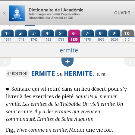
Aller au contenu
Dictionnaire de l’Académie
OUVRIR
×
Télécharger ou ouvrir l’application
Disponible sur Android et iOS
1
2
3
4
5
6
7
8
9
10
re
e
e
e
e
e
e
e
e
e
1694
1718
1740
1762
1798
1835
1878
1935
2024
E.C.
ermite
ERMITE
HERMITE.
ou
e
s. m.
6
ÉDITION
■
Solitaire qui vit retiré dans un lieu désert, pour s’y
livrer à des exercices de piété.
Saint Paul, premier
ermite. Les ermites de la Thébaïde. Un vieil ermite. Un
saint ermite. Il y a des ermites qui vivent en
communauté. Ermites de Saint-Augustin.
Fig.,
Vivre comme un ermite,
Mener une vie fort