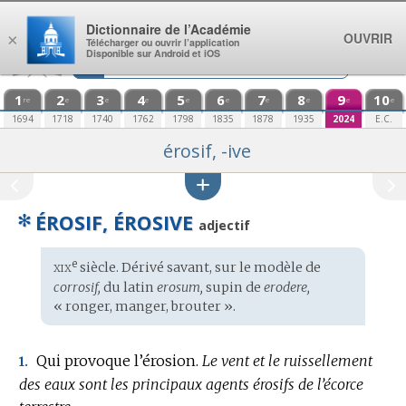
Aller au contenu
Dictionnaire de l’Académie
OUVRIR
×
Télécharger ou ouvrir l’application
Disponible sur Android et iOS
1
2
3
4
5
6
7
8
9
10
re
e
e
e
e
e
e
e
e
e
1694
1718
1740
1762
1798
1835
1878
1935
2024
E.C.
érosif, -ive
✻
ÉROSIF, ÉROSIVE
adjectif
xix
e
Étymologie
siècle. Dérivé savant, sur le modèle de
:
corrosif,
du
latin
erosum,
supin de
erodere,
« ronger, manger, brouter ».
Qui provoque l’érosion.
Le vent et le ruissellement
1.
des eaux sont les principaux agents érosifs de l’écorce