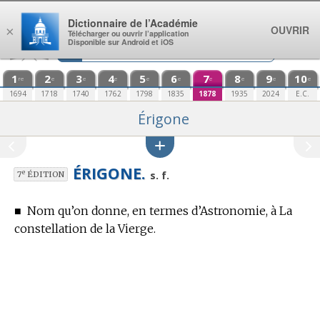
Aller au contenu
Dictionnaire de l’Académie
OUVRIR
×
Télécharger ou ouvrir l’application
Disponible sur Android et iOS
1
2
3
4
5
6
7
8
9
10
re
e
e
e
e
e
e
e
e
e
1694
1718
1740
1762
1798
1835
1878
1935
2024
E.C.
Érigone
ÉRIGONE.
e
s. f.
7
ÉDITION
■
Nom qu’on donne, en
termes d’Astronomie,
à La
constellation de la Vierge.