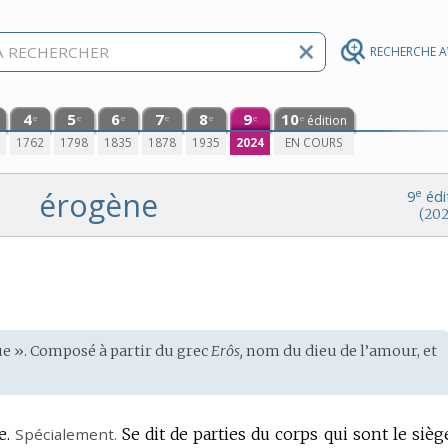
RECHERCHE 
4
5
6
7
8
9
10
édition
e
e
e
e
e
e
e
0
1762
1798
1835
1878
1935
2024
EN COURS
érogène
e
9
édi
(202
ue ». Composé à partir du
grec
Erôs,
nom
du dieu de l’amour, et
e.
Spécialement.
Se dit de parties du corps qui sont le sièg