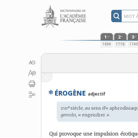
Aller au contenu
1
2
3
re
e
e
1694
1718
174
✻
ÉROGÈNE
adjectif
xvii
e
Étymologie
siècle, au sens d’« aphrodisiaq
:
gennân,
« engendrer ».
Qui provoque une impulsion érotiqu