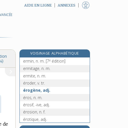
AIDE EN LIGNE
ANNEXES
AVANCÉE
érigéron, n. m.
érigne, n. f.
e
Érigone, n. f.
[7
édition]
érine, n. f.
éristale, n. m.
VOISINAGE ALPHABÉTIQUE
éristique, adj. et n. f.
tion
e
ermin, n. m.
[7
édition]
4)
ermitage, n. m.
ermite, n. m.
éroder, v. tr.
érogène, adj.
éros, n. m.
érosif, -ive, adj.
érosion, n. f.
érotique, adj.
e de
érotiquement, adv.