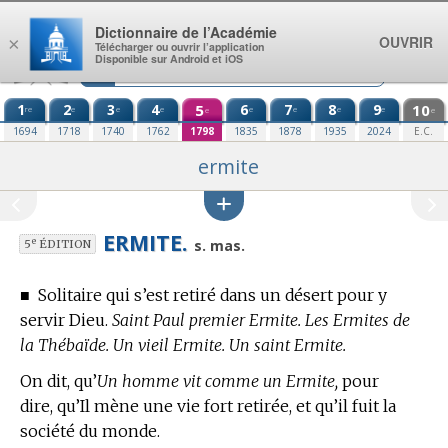
Aller au contenu
Dictionnaire de l’Académie
OUVRIR
×
Télécharger ou ouvrir l’application
Disponible sur Android et iOS
1
2
3
4
5
6
7
8
9
10
re
e
e
e
e
e
e
e
e
e
1694
1718
1740
1762
1798
1835
1878
1935
2024
E.C.
ermite
ERMITE.
e
s. mas.
5
ÉDITION
■
Solitaire qui s’est retiré dans un désert pour y
servir Dieu.
Saint Paul premier Ermite. Les Ermites de
la Thébaïde. Un vieil Ermite. Un saint Ermite.
On dit, qu’
Un homme vit comme un Ermite,
pour
dire, qu’Il mène une vie fort retirée, et qu’il fuit la
société du monde.