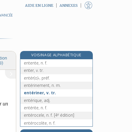
AIDE EN LIGNE
ANNEXES
AVANCÉE
re
entement, n. m.
[1
édition]
entendement, n. m.
entendeur, n. m.
entendre, v. intr., tr. et pron.
entendu, -ue, adj.
VOISINAGE ALPHABÉTIQUE
enténébrer, v. tr.
tion
entente, n. f.
8)
enter, v. tr.
entér(o)-, préf.
entérinement, n. m.
entériner, v. tr.
entérique, adj.
r un
entérite, n. f.
e
entérocele, n. f.
[4
édition]
entérocolite, n. f.
entérocoque, n. m.