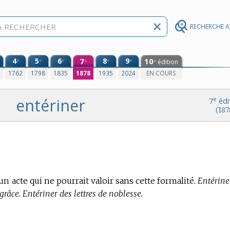
RECHERCHE 
4
5
6
7
8
9
10
e
e
e
e
e
édition
e
e
0
1762
1798
1835
1878
1935
2024
EN COURS
entériner
e
7
édi
(187
n acte qui ne pourrait valoir sans cette formalité.
Entérine
 grâce. Entériner des lettres de noblesse.