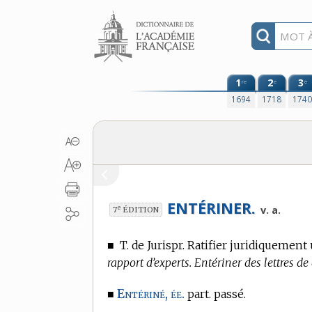
Aller au contenu
1
2
3
re
e
e
1694
1718
174
ENTÉRINER.
e
v. a.
7
ÉDITION
■
T. de Jurispr.
Ratifier juridiquement u
rapport d’experts. Entériner des lettres de
Entériné, ée.
■
part. passé.