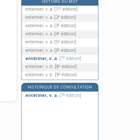
HISTOIRE DU MOT
entérokinase, n. f.
re
enteriner, v. a.
[1
édition]
e
entérologie, n. f.
[4
édition]
e
enteriner, v. a.
[2
édition]
entéropathie, n. f.
e
entériner, v. a.
[3
édition]
entérovaccin, n. m.
e
entériner, v. a.
[4
édition]
e
entériner, v. a.
[5
édition]
e
entériner, v. a.
[6
édition]
e
entériner, v. a.
[7
édition]
e
entériner, v. tr.
[8
édition]
e
entériner, v. tr.
[9
édition]
HISTORIQUE DE CONSULTATION
e
entériner, v. a.
[7
édition]