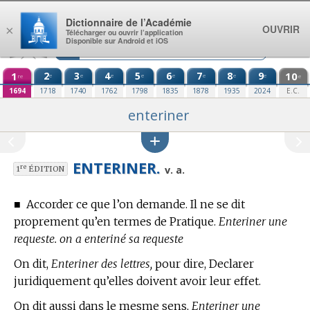
Aller au contenu
Dictionnaire de l’Académie
OUVRIR
×
Télécharger ou ouvrir l’application
Disponible sur Android et iOS
1
2
3
4
5
6
7
8
9
10
e
e
e
e
e
e
e
e
re
e
1694
1718
1740
1762
1798
1835
1878
1935
2024
E.C.
enteriner
ENTERINER.
re
v. a.
1
ÉDITION
■
Accorder ce que l’on demande. Il ne se dit
proprement qu’en
termes de Pratique.
Enteriner une
requeste. on a enteriné sa requeste
On dit,
Enteriner des lettres,
pour dire, Declarer
juridiquement qu’elles doivent avoir leur effet.
On dit aussi dans le mesme sens,
Enteriner une