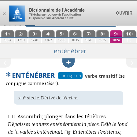
Aller au contenu
Dictionnaire de l’Académie
OUVRIR
×
Télécharger ou ouvrir l’application
Disponible sur Android et iOS
1
2
3
4
5
6
7
8
9
10
re
e
e
e
e
e
e
e
e
e
1694
1718
1740
1762
1798
1835
1878
1935
2024
E.C.
enténébrer
✻
ENTÉNÉBRER
Conjuga
conjugaison
verbe transitif
(se
:
conjugue comme
Céder
).
xiii
e
Étymologie
siècle. Dérivé de
ténèbre.
:
Litt.
Assombrir, plonger dans les ténèbres.
D’épaisses tentures enténébraient la pièce.
Déjà le fond
de la vallée s’enténébrait.
Fig.
Enténébrer l’existence,