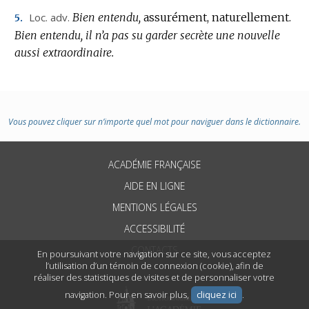
Loc.
adv.
Bien entendu,
assurément, naturellement.
5.
Bien entendu, il n’a pas su garder secrète une nouvelle
aussi extraordinaire.
Vous pouvez cliquer sur n’importe quel mot pour naviguer dans le dictionnaire.
ACADÉMIE FRANÇAISE
AIDE EN LIGNE
MENTIONS LÉGALES
ACCESSIBILITÉ
CONTACTS
En poursuivant votre navigation sur ce site, vous acceptez
l’utilisation d’un témoin de connexion (cookie), afin de
réaliser des statistiques de visites et de personnaliser votre
navigation. Pour en savoir plus,
cliquez ici
.