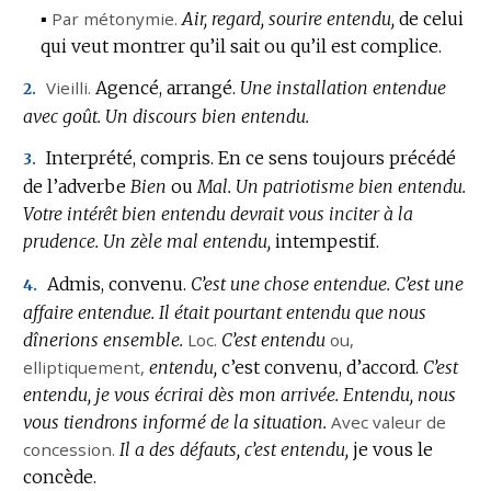
▪
Par métonymie.
Air, regard, sourire entendu,
de celui
qui veut montrer qu’il sait ou qu’il est complice.
Vieilli.
Agencé, arrangé.
Une installation entendue
2.
avec goût.
Un discours bien entendu.
Interprété, compris.
En ce sens toujours précédé
3.
de l’adverbe
Bien
ou
Mal.
Un patriotisme bien entendu.
Votre intérêt bien entendu devrait vous inciter à la
prudence.
Un zèle mal entendu,
intempestif.
Admis, convenu.
C’est une chose entendue.
C’est une
4.
affaire entendue.
Il était pourtant entendu que nous
dînerions ensemble.
Loc.
C’est entendu
ou,
elliptiquement
,
entendu,
c’est convenu, d’accord.
C’est
entendu, je vous écrirai dès mon arrivée.
Entendu, nous
vous tiendrons informé de la situation.
Avec valeur de
concession.
Il a des défauts, c’est entendu,
je vous le
concède.