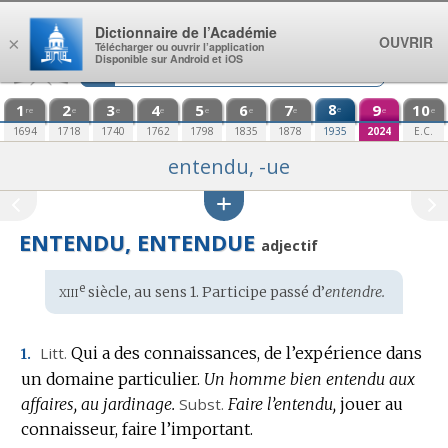
Aller au contenu
Dictionnaire de l’Académie
OUVRIR
×
Télécharger ou ouvrir l’application
Disponible sur Android et iOS
1
2
3
4
5
6
7
8
9
10
e
re
e
e
e
e
e
e
e
e
1694
1718
1740
1762
1798
1835
1878
1935
2024
E.C.
entendu, -ue
ENTENDU, ENTENDUE
adjectif
xiii
e
Étymologie
siècle, au sens 1. Participe passé d’
entendre.
:
Litt.
Qui a des connaissances, de l’expérience dans
1.
un domaine particulier.
Un homme bien entendu aux
affaires, au jardinage.
Subst.
Faire l’entendu,
jouer au
connaisseur, faire l’important.