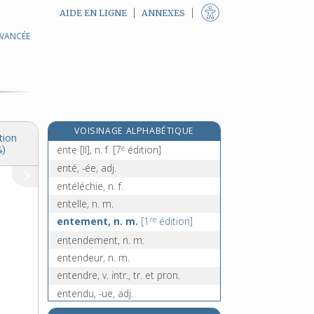
AIDE EN LIGNE
ANNEXES
AVANCÉE
e
en tant que, loc. conj.
[5
édition]
entartrage, n. m.
entartrer, v. tr.
entassement, n. m.
entasser, v. tr.
VOISINAGE ALPHABÉTIQUE
ente [I], n. f.
tion
e
ente [II], n. f.
[7
édition]
4)
enté, -ée, adj.
entéléchie, n. f.
entelle, n. m.
re
entement, n. m.
[1
édition]
entendement, n. m.
entendeur, n. m.
entendre, v. intr., tr. et pron.
entendu, -ue, adj.
enténébrer, v. tr.