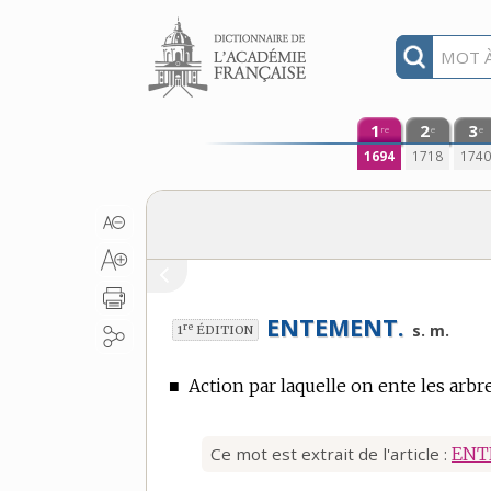
Aller au contenu
1
2
3
re
e
e
1694
1718
174
ENTEMENT.
re
s. m.
1
ÉDITION
■
Action par laquelle on ente les arbr
Ce mot est extrait de l'article :
ENT