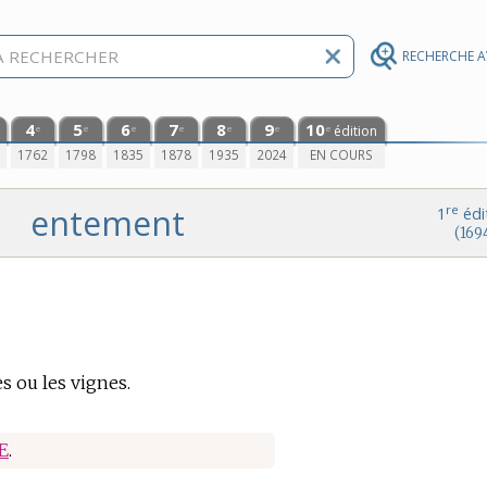
RECHERCHE 
4
5
6
7
8
9
10
édition
e
e
e
e
e
e
e
0
1762
1798
1835
1878
1935
2024
EN COURS
entement
re
1
édi
(169
es ou les vignes.
E
.