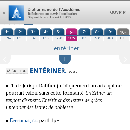
Aller au contenu
Dictionnaire de l’Académie
OUVRIR
×
Télécharger ou ouvrir l’application
Disponible sur Android et iOS
1
2
3
4
5
6
7
8
9
10
re
e
e
e
e
e
e
e
e
e
1694
1718
1740
1762
1798
1835
1878
1935
2024
E.C.
entériner
ENTÉRINER.
e
v. a.
6
ÉDITION
■
T. de Jurispr.
Ratifier juridiquement un acte qui ne
pourrait valoir sans cette formalité.
Entériner un
rapport d’experts. Entériner des lettres de grâce.
Entériner des lettres de noblesse.
Entériné, ée.
■
participe.