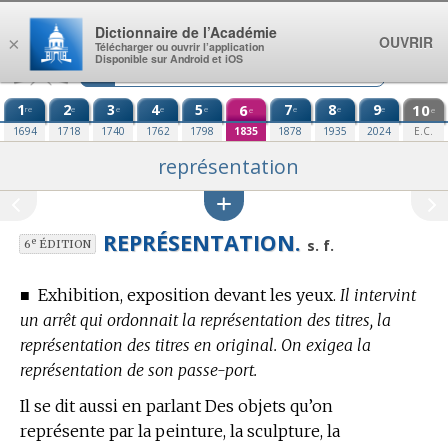
Aller au contenu
Dictionnaire de l’Académie
OUVRIR
×
Télécharger ou ouvrir l’application
Disponible sur Android et iOS
1
2
3
4
5
6
7
8
9
10
re
e
e
e
e
e
e
e
e
e
1694
1718
1740
1762
1798
1835
1878
1935
2024
E.C.
représentation
REPRÉSENTATION.
e
s. f.
6
ÉDITION
■
Exhibition, exposition devant les yeux.
Il intervint
un arrêt qui ordonnait la représentation des titres, la
représentation des titres en original. On exigea la
représentation de son passe-port.
Il se dit aussi en parlant Des objets qu’on
représente par la peinture, la sculpture, la