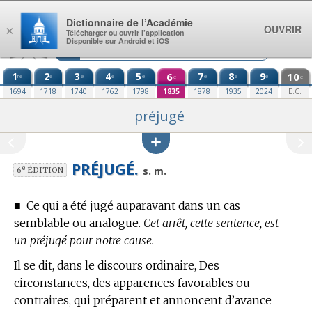
Aller au contenu
Dictionnaire de l’Académie
OUVRIR
×
Télécharger ou ouvrir l’application
Disponible sur Android et iOS
1
2
3
4
5
6
7
8
9
10
re
e
e
e
e
e
e
e
e
e
1694
1718
1740
1762
1798
1835
1878
1935
2024
E.C.
préjugé
PRÉJUGÉ.
e
s. m.
6
ÉDITION
■
Ce qui a été jugé auparavant dans un cas
semblable ou analogue.
Cet arrêt, cette sentence, est
un préjugé pour notre cause.
Il se dit, dans le discours ordinaire, Des
circonstances, des apparences favorables ou
contraires, qui préparent et annoncent d’avance