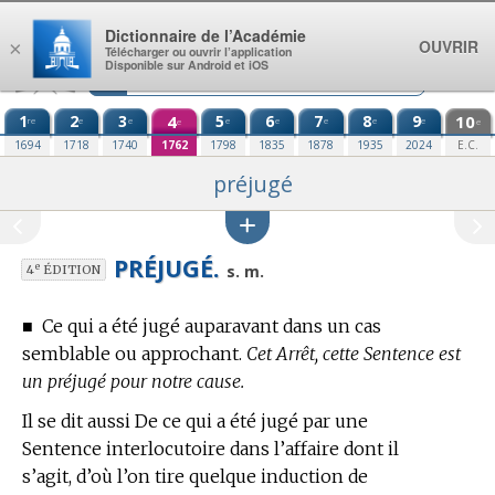
Aller au contenu
Dictionnaire de l’Académie
OUVRIR
×
Télécharger ou ouvrir l’application
Disponible sur Android et iOS
1
2
3
4
5
6
7
8
9
10
re
e
e
e
e
e
e
e
e
e
1694
1718
1740
1762
1798
1835
1878
1935
2024
E.C.
préjugé
PRÉJUGÉ.
e
s. m.
4
ÉDITION
■
Ce qui a été jugé auparavant dans un cas
semblable ou approchant.
Cet Arrêt, cette Sentence est
un préjugé pour notre cause.
Il se dit aussi De ce qui a été jugé par une
Sentence interlocutoire dans l’affaire dont il
s’agit, d’où l’on tire quelque induction de