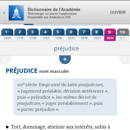
Aller au contenu
Dictionnaire de l’Académie
OUVRIR
×
Télécharger ou ouvrir l’application
Disponible sur Android et iOS
1
2
3
4
5
6
7
8
9
10
re
e
e
e
e
e
e
e
e
e
1694
1718
1740
1762
1798
1835
1878
1935
2024
E.C.
préjudice
PRÉJUDICE
nom masculin
xiii
e
Étymologie
siècle. Emprunté du
latin
praejudicium,
:
« jugement préalable, décision antérieure »,
puis « préjudice », lui-même dérivé de
praejudicare,
« juger préalablement », puis
« porter préjudice ».
■
Tort, dommage, atteinte aux intérêts, subis à