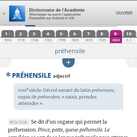
Aller au contenu
Dictionnaire de l’Académie
OUVRIR
×
Télécharger ou ouvrir l’application
Disponible sur Android et iOS
1
2
3
4
5
6
7
8
9
10
re
e
e
e
e
e
e
e
e
e
1694
1718
1740
1762
1798
1835
1878
1935
2024
E.C.
préhensile
✻
PRÉHENSILE
adjectif
xviii
e
Étymologie
siècle. Dérivé savant du
latin
prehensum,
:
supin de
prehendere,
« saisir, prendre,
atteindre ».
Se dit d’un organe qui permet la
MARQUE
BIOLOGIE.
préhension.
DE
Pince, patte, queue préhensile.
Le
DOMAINE