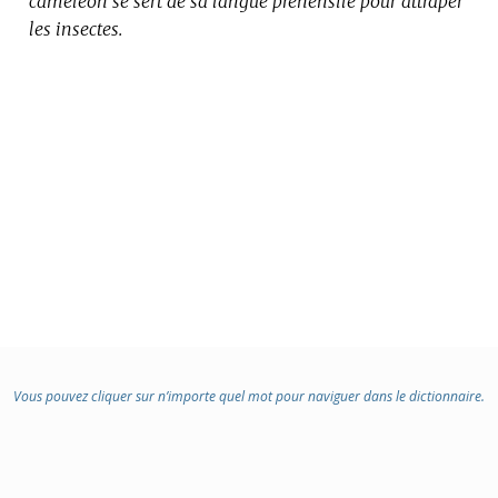
caméléon se sert de sa langue préhensile pour attraper
les insectes.
:
Vous pouvez cliquer sur n’importe quel mot pour naviguer dans le dictionnaire.