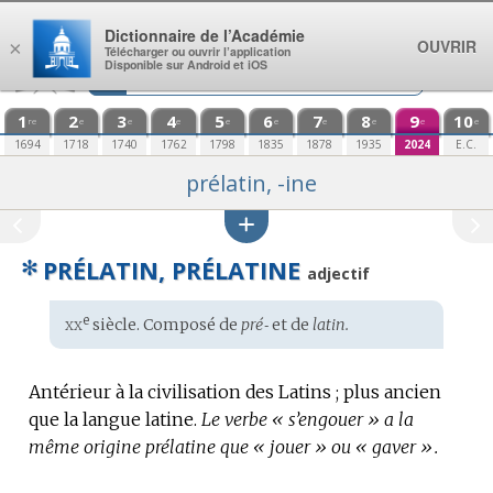
Aller au contenu
Dictionnaire de l’Académie
OUVRIR
×
Télécharger ou ouvrir l’application
Disponible sur Android et iOS
1
2
3
4
5
6
7
8
9
10
re
e
e
e
e
e
e
e
e
e
1694
1718
1740
1762
1798
1835
1878
1935
2024
E.C.
prélatin, -ine
✻
PRÉLATIN, PRÉLATINE
adjectif
xx
e
Étymologie
siècle. Composé de
pré‑
et de
latin.
:
Antérieur à la civilisation des Latins ; plus ancien
que la langue latine.
Le verbe « s’engouer » a la
même origine prélatine que « jouer » ou « gaver ».