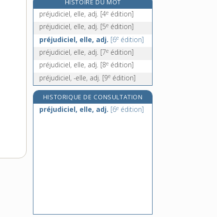
HISTOIRE DU MOT
prélat, n. m.
e
préjudiciel, elle, adj.
[4
édition]
prélatin, -ine, adj.
e
préjudiciel, elle, adj.
[5
édition]
e
prélation, n. f.
[7
édition]
e
préjudiciel, elle, adj.
[6
édition]
prélature, n. f.
e
préjudiciel, elle, adj.
[7
édition]
e
préjudiciel, elle, adj.
[8
édition]
e
préjudiciel, -elle, adj.
[9
édition]
HISTORIQUE DE CONSULTATION
e
préjudiciel, elle, adj.
[6
édition]