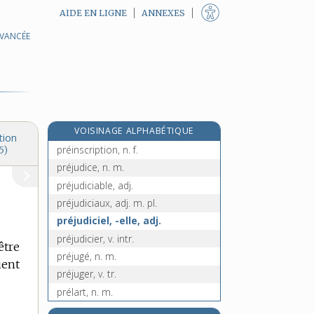
AIDE EN LIGNE
ANNEXES
AVANCÉE
préhistoire, n. f.
préhistorien, -ienne, n.
préhistorique, adj.
préhominien, n. m.
préimplantatoire, adj.
VOISINAGE ALPHABÉTIQUE
préindustriel, -elle, adj.
tion
préinscription, n. f.
5)
préjudice, n. m.
préjudiciable, adj.
préjudiciaux, adj. m. pl.
préjudiciel, -elle, adj.
préjudicier, v. intr.
être
préjugé, n. m.
ient
préjuger, v. tr.
prélart, n. m.
prélasser (se), v. pron.