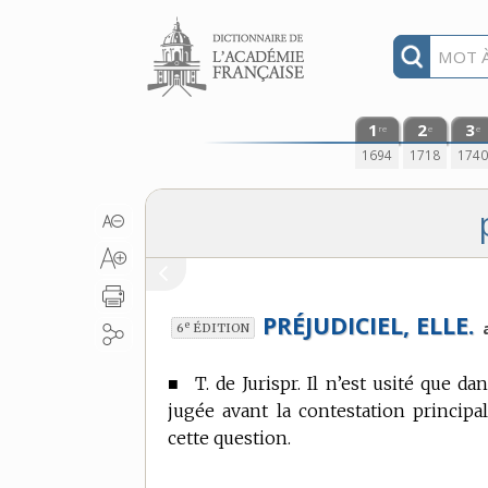
Aller au contenu
1
2
3
re
e
e
1694
1718
174
PRÉJUDICIEL, ELLE.
e
6
ÉDITION
■
T. de Jurispr.
Il n’est usité que da
jugée avant la contestation principal
cette question.