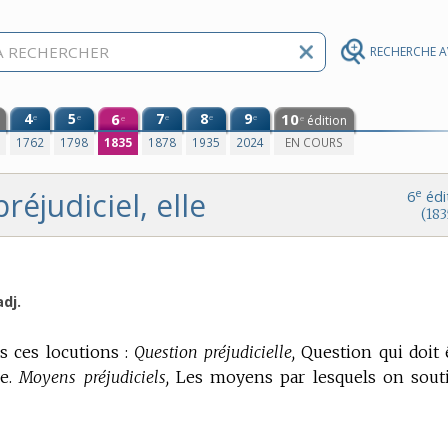
RECHERCHE 
4
5
6
7
8
9
10
e
e
e
e
e
édition
e
e
0
1762
1798
1835
1878
1935
2024
EN COURS
préjudiciel, elle
e
6
édi
(183
adj.
ns ces locutions :
Question préjudicielle,
Question qui doit 
e.
Moyens préjudiciels,
Les moyens par lesquels on sout