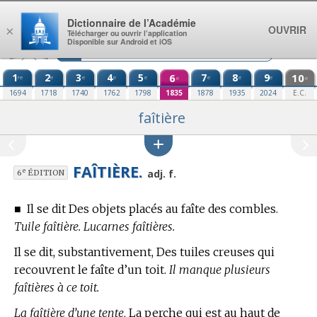
Aller au contenu
Dictionnaire de l’Académie
OUVRIR
×
Télécharger ou ouvrir l’application
Disponible sur Android et iOS
1
2
3
4
5
6
7
8
9
10
re
e
e
e
e
e
e
e
e
e
1694
1718
1740
1762
1798
1835
1878
1935
2024
E.C.
faîtière
FAÎTIÈRE.
e
adj. f.
6
ÉDITION
■
Il se dit Des objets placés au faîte des combles.
Tuile faîtière. Lucarnes faîtières.
Il se dit, substantivement, Des tuiles creuses qui
recouvrent le faîte d’un toit.
Il manque plusieurs
faîtières à ce toit.
La faîtière d’une tente,
La perche qui est au haut de