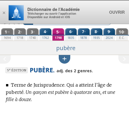
Aller au contenu
Dictionnaire de l’Académie
OUVRIR
×
Télécharger ou ouvrir l’application
Disponible sur Android et iOS
1
2
3
4
5
6
7
8
9
10
e
e
e
e
e
re
e
e
e
e
1694
1718
1740
1762
1798
1835
1878
1935
2024
E.C.
pubère
PUBÈRE.
e
adj. des 2 genres.
5
ÉDITION
■
Terme de Jurisprudence.
Qui a atteint l’âge de
puberté.
Un garçon est pubère à quatorze ans, et une
fille à douze.