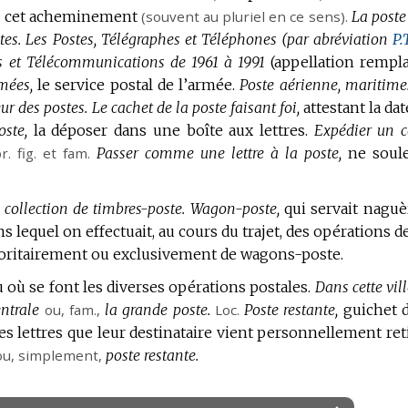
de cet acheminement
(souvent au pluriel en ce sens).
La poste
tes.
Les Postes, Télégraphes et Téléphones (par abréviation
P.
es et Télécommunications de 1961 à 1991
(appellation rempl
mées,
le service postal de l’armée.
Poste aérienne, maritime
ur des postes.
Le cachet de la poste faisant foi,
attestant la dat
oste,
la déposer dans une boîte aux lettres.
Expédier un co
r.
fig.
et
fam.
Passer comme une lettre à la poste,
ne soul
collection de timbres-poste.
Wagon-poste,
qui servait naguè
lequel on effectuait, au cours du trajet, des opérations de 
oritairement ou exclusivement de wagons-poste.
 où se font les diverses opérations postales.
Dans cette vill
ntrale
ou,
fam.
,
la grande poste.
Loc.
Poste restante,
guichet 
s lettres que leur destinataire vient personnellement reti
ou, simplement,
poste restante.