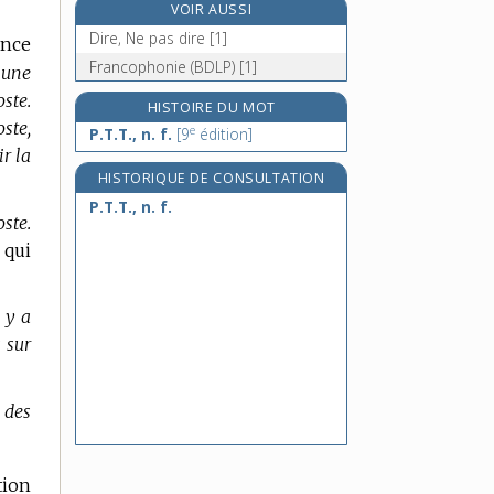
VOIR AUSSI
puant, -ante, adj.
Dire, Ne pas dire [1]
ance
puanteur, n. f.
Francophonie (BDLP) [1]
 une
pub, n. m.
oste.
pubalgie, n. f.
HISTOIRE DU MOT
ste,
e
P.T.T., n. f.
[9
édition]
r la
HISTORIQUE DE CONSULTATION
P.T.T., n. f.
oste.
 qui
l y a
s sur
 des
tion