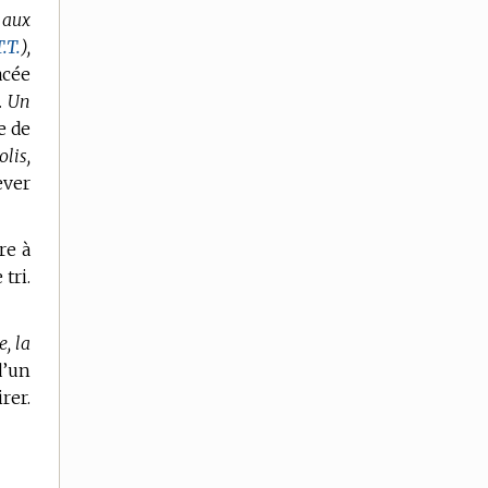
 aux
T.T.
),
acée
.
Un
e de
lis,
ever
re à
tri.
e, la
d’un
rer.