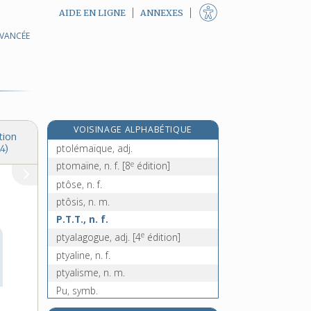
AIDE EN LIGNE
ANNEXES
AVANCÉE
ptéranodon, n. m.
ptéridophytes, n. m. pl.
ptérodactyle, n. m.
ptéropode, n. m.
ptérosaures, n. m. pl.
VOISINAGE ALPHABÉTIQUE
ptérosauriens, n. m. pl.
tion
ptolémaïque, adj.
4)
e
ptomaïne, n. f.
[8
édition]
ptôse, n. f.
ptôsis, n. m.
P.T.T., n. f.
e
ptyalagogue, adj.
[4
édition]
ptyaline, n. f.
ptyalisme, n. m.
Pu, symb.
e
puamment, adv.
[7
édition]