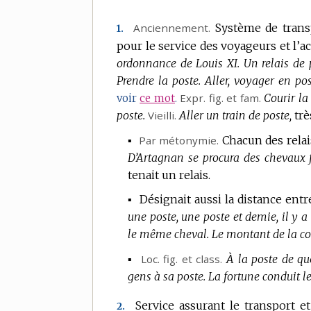
Anciennement.
Système de transp
1.
pour le service des voyageurs et l’
ordonnance de Louis XI.
Un relais de 
Prendre la poste.
Aller, voyager en pos
Expr.
fig.
et
fam.
Courir la
voir
ce mot
.
poste.
Vieilli.
Aller un train de poste,
trè
▪
Par métonymie.
Chacun des relai
D’Artagnan se procura des chevaux fra
tenait un relais.
▪
Désignait aussi la distance entr
une poste, une poste et demie, il y a d
le même cheval.
Le montant de la cou
▪
Loc.
fig.
et
class.
À la poste de qu
gens à sa poste.
La fortune conduit l
Service assurant le transport et
2.