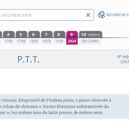
RECHERCHE 
4
5
6
7
8
9
10
édition
e
e
e
e
e
e
e
0
1762
1798
1835
1878
1935
2024
EN COURS
P.T.T.
e
9
édi
(202
e chevaus.
Emprunté de l’
italien
posta,
« place réservée à
 « relais de chevaux », forme féminine substantivée du
oser », lui-même issu du
latin
ponere,
de même sens.