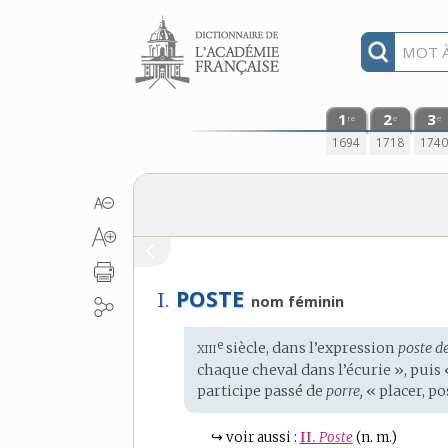
Aller au contenu
1
2
3
re
e
e
1694
1718
174
POSTE
I.
nom féminin
xiii
e
Étymologie
siècle, dans l’expression
poste d
:
chaque cheval dans l’écurie », puis
participe passé de
porre,
« placer, p
↪
voir aussi :
II.
Poste
(n. m.)