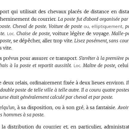
ort qui utilisait des chevaux placés de distance en dist
acheminement du courrier.
La poste fut d’abord organisée par
poste.
Cheval de poste.
Voiture de poste
ou,
elliptiquement
,
p
te.
Loc.
Chaise de poste,
voiture légère de voyage.
Malle-po
 poste,
se dépêcher, aller trop vite.
Lisez posément, sans couri
s vite.
s prévus pour assurer ce transport.
S’arrêter à la première p
is à la poste et repartit aussitôt.
Loc.
Maître de poste,
celui
e deux relais, ordinairement fixée à deux lieues environ.
I
ouble poste de telle ville à telle autre.
Il a couru quatre poste
rse était généralement calculé par cheval et par poste.
elqu’un,
à sa disposition, ou à son gré, à sa fantaisie.
Avoir
es hommes à sa poste.
 la distribution du courrier et, en particulier, administra