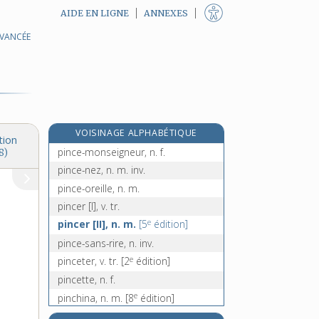
AIDE EN LIGNE
ANNEXES
AVANCÉE
pinceau, n. m.
pincée, n. f.
pince-fesses, n. m. inv.
pincelier, n. m.
pince-maille, n. m.
VOISINAGE ALPHABÉTIQUE
pincement, n. m.
tion
pince-monseigneur, n. f.
8)
pince-nez, n. m. inv.
pince-oreille, n. m.
pincer [I], v. tr.
e
pincer [II], n. m.
[5
édition]
pince-sans-rire, n. inv.
e
pinceter, v. tr.
[2
édition]
pincette, n. f.
e
pinchina, n. m.
[8
édition]
pinçon [I], n. m.