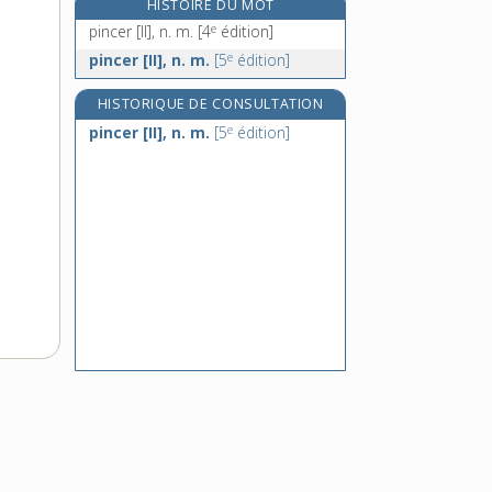
HISTOIRE DU MOT
pinçon [II], n. m.
e
pincer [II], n. m.
[4
édition]
pindarique, adj.
e
pincer [II], n. m.
[5
édition]
pindariser, v. intr.
HISTORIQUE DE CONSULTATION
e
pindariseur, n. m.
[7
édition]
e
pincer [II], n. m.
[5
édition]