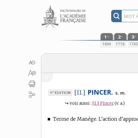
Aller au contenu
1
2
3
re
e
e
1694
1718
174
PINCER.
[II.]
e
s. m.
5
ÉDITION
↪
voir aussi :
[I.]
Pincer
(v. a.)
■
Terme de Manége.
L’action d’approc