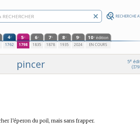
RECHERCHE 
4
5
6
7
8
9
10
e
édition
e
e
e
e
e
e
0
1762
1798
1835
1878
1935
2024
EN COURS
pincer
e
5
édi
(179
her l’éperon du poil, mais sans frapper.