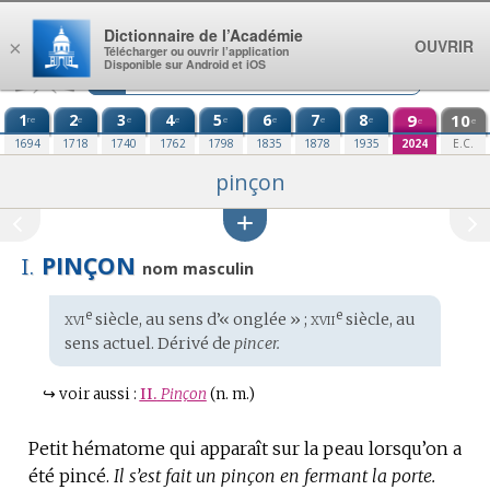
Aller au contenu
Dictionnaire de l’Académie
OUVRIR
×
Télécharger ou ouvrir l’application
Disponible sur Android et iOS
1
2
3
4
5
6
7
8
9
10
re
e
e
e
e
e
e
e
e
e
1694
1718
1740
1762
1798
1835
1878
1935
2024
E.C.
pinçon
PINÇON
I.
nom masculin
xvi
xvii
e
e
Étymologie
siècle, au sens d’« onglée » ;
siècle, au
:
sens actuel. Dérivé de
pincer.
↪
voir aussi :
II.
Pinçon
(n. m.)
Petit hématome qui apparaît sur la peau lorsqu’on a
été pincé.
Il s’est fait un pinçon en fermant la porte.