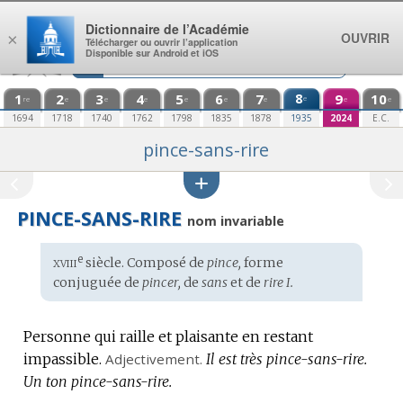
Aller au contenu
Dictionnaire de l’Académie
OUVRIR
×
Télécharger ou ouvrir l’application
Disponible sur Android et iOS
1
2
3
4
5
6
7
8
9
10
e
re
e
e
e
e
e
e
e
e
1694
1718
1740
1762
1798
1835
1878
1935
2024
E.C.
pince-sans-rire
PINCE-SANS-RIRE
nom invariable
xviii
e
Étymologie
siècle. Composé de
pince,
forme
:
conjuguée de
pincer,
de
sans
et de
rire I.
Personne qui raille et plaisante en restant
impassible.
Adjectivement.
Il est très pince-sans-rire.
Un ton pince-sans-rire.