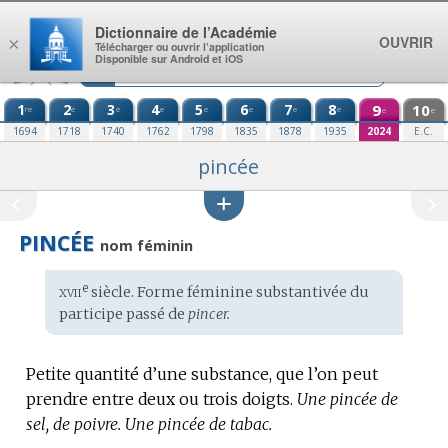
Aller au contenu
Dictionnaire de l’Académie
OUVRIR
×
Télécharger ou ouvrir l’application
Disponible sur Android et iOS
1
2
3
4
5
6
7
8
9
10
re
e
e
e
e
e
e
e
e
e
1694
1718
1740
1762
1798
1835
1878
1935
2024
E.C.
pincée
PINCÉE
nom féminin
xvii
e
Étymologie
siècle. Forme féminine substantivée du
:
participe passé de
pincer.
Petite quantité d’une substance, que l’on peut
prendre entre deux ou trois doigts.
Une pincée de
sel, de poivre.
Une pincée de tabac.