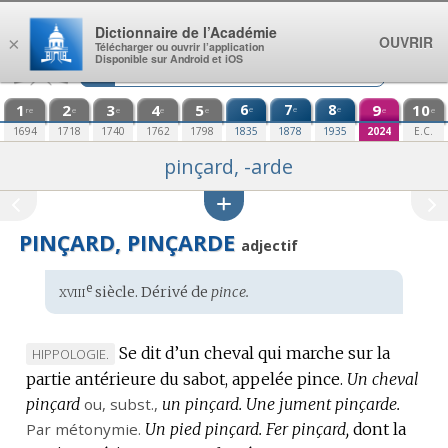
Aller au contenu
Dictionnaire de l’Académie
OUVRIR
×
Télécharger ou ouvrir l’application
Disponible sur Android et iOS
1
2
3
4
5
6
7
8
9
10
e
e
e
re
e
e
e
e
e
e
1694
1718
1740
1762
1798
1835
1878
1935
2024
E.C.
pinçard, -arde
PINÇARD, PINÇARDE
adjectif
xviii
e
Étymologie
siècle. Dérivé de
pince.
:
Se dit d’un cheval qui marche sur la
MARQUE
HIPPOLOGIE.
partie antérieure du sabot, appelée pince.
DE
Un cheval
pinçard
DOMAINE
ou,
subst.
,
un pinçard.
Une jument pinçarde.
Par métonymie.
:
Un pied pinçard.
Fer pinçard,
dont la