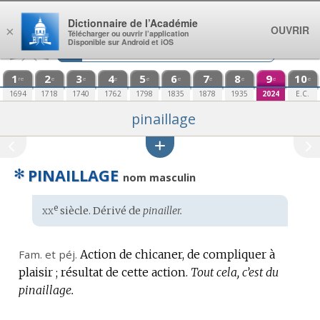
Aller au contenu
Dictionnaire de l’Académie
OUVRIR
×
Télécharger ou ouvrir l’application
Disponible sur Android et iOS
1
2
3
4
5
6
7
8
9
10
re
e
e
e
e
e
e
e
e
e
1694
1718
1740
1762
1798
1835
1878
1935
2024
E.C.
pinaillage
✻
PINAILLAGE
nom masculin
xx
e
Étymologie
siècle. Dérivé de
pinailler.
:
Fam.
et
péj.
Action de chicaner, de compliquer à
plaisir ; résultat de cette action.
Tout cela, c’est du
pinaillage.