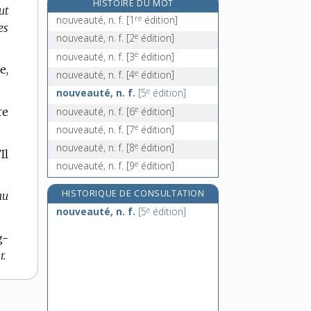
HISTOIRE DU MOT
ut
e
nouvelleté, n. f.
[7
édition]
re
nouveauté, n. f.
[1
édition]
es
nouvelliste, n.
e
nouveauté, n. f.
[2
édition]
nova, n. f.
e
nouveauté, n. f.
[3
édition]
e
novale, n. f.
[7
édition]
e,
e
nouveauté, n. f.
[4
édition]
e
nouveauté, n. f.
[5
édition]
e
nouveauté, n. f.
[6
édition]
re
e
nouveauté, n. f.
[7
édition]
e
nouveauté, n. f.
[8
édition]
Il
e
nouveauté, n. f.
[9
édition]
HISTORIQUE DE CONSULTATION
au
e
nouveauté, n. f.
[5
édition]
g-
r.