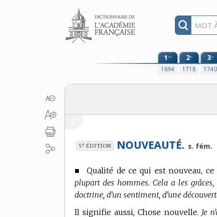
Aller au contenu
1
2
3
re
e
e
1694
1718
174
NOUVEAUTÉ.
e
s. fém.
5
ÉDITION
■
Qualité de ce qui est nouveau, ce
plupart des hommes. Cela a les grâces,
doctrine, d’un sentiment, d’une découver
Il signifie aussi, Chose nouvelle.
Je n