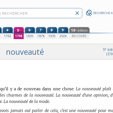
RECHERCHE 
4
5
6
7
8
9
10
e
e
e
e
e
édition
e
e
0
1762
1798
1835
1878
1935
2024
EN COURS
nouveauté
e
5
édi
(179
 qu’il y a de nouveau dans une chose.
La nouveauté plaît 
 les charmes de la nouveauté. La nouveauté d’une opinion, d
te. La nouveauté de la mode.
’avois jamais ouï parler de cela, c’est une nouveauté pour mo