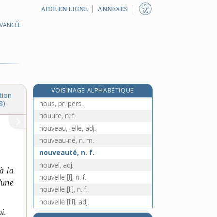
AIDE EN LIGNE
ANNEXES
AVANCÉE
nourrissage, n. m.
nourrissant, -ante, adj.
nourrissement, n. m.
nourrisseur, n. m.
nourrisson, n. m.
VOISINAGE ALPHABÉTIQUE
nourriture, n. f.
tion
nous, pr. pers.
8)
nouure, n. f.
nouveau, -elle, adj.
nouveau-né, n. m.
nouveauté, n. f.
nouvel, adj.
à la
nouvelle [I], n. f.
’une
nouvelle [II], n. f.
nouvelle [III], adj.
i.
nouvellement, adv.