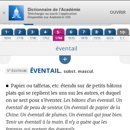
Aller au contenu
Dictionnaire de l’Académie
OUVRIR
×
Télécharger ou ouvrir l’application
Disponible sur Android et iOS
1
2
3
4
5
6
7
8
9
10
re
e
e
e
e
e
e
e
e
e
1694
1718
1740
1762
1798
1835
1878
1935
2024
E.C.
éventail
ÉVENTAIL.
e
subst. mascul.
5
ÉDITION
■
Papier ou taffetas, etc. étendu sur de petits bâtons
plats qui se replient les uns sur les autres, et duquel
on se sert pour s’éventer.
Les bâtons d’un éventail. Un
éventail de peau de senteur. Un éventail de papier de la
Chine. Un éventail de plumes. Un éventail qui joue bien.
Tenir un éventail à la main. Il n’y a guère que les
femmes qui portent des éventails.