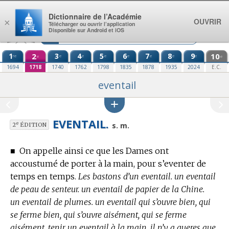
Aller au contenu
Dictionnaire de l’Académie
OUVRIR
×
Télécharger ou ouvrir l’application
Disponible sur Android et iOS
1
2
3
4
5
6
7
8
9
10
re
e
e
e
e
e
e
e
e
e
1694
1718
1740
1762
1798
1835
1878
1935
2024
E.C.
eventail
EVENTAIL.
e
s. m.
2
ÉDITION
■
On appelle ainsi ce que les Dames ont
accoustumé de porter à la main, pour s’eventer de
temps en temps.
Les bastons d’un eventail. un eventail
de peau de senteur. un eventail de papier de la Chine.
un eventail de plumes. un eventail qui s’ouvre bien, qui
se ferme bien, qui s’ouvre aisément, qui se ferme
aisément. tenir un eventail à la main. il n’y a gueres que