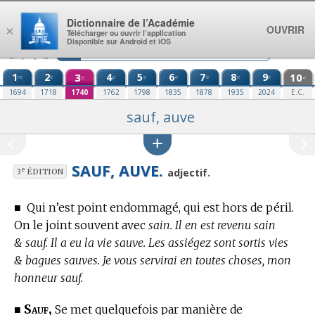
Aller au contenu
Dictionnaire de l’Académie
OUVRIR
×
Télécharger ou ouvrir l’application
Disponible sur Android et iOS
1
2
3
4
5
6
7
8
9
10
re
e
e
e
e
e
e
e
e
e
1694
1718
1740
1762
1798
1835
1878
1935
2024
E.C.
sauf, auve
SAUF, AUVE.
e
adjectif.
3
ÉDITION
■
Qui n’est point endommagé, qui est hors de péril.
On le joint souvent avec
sain. Il en est revenu sain
& sauf. Il a eu la vie sauve. Les assiégez sont sortis vies
& bagues sauves. Je vous servirai en toutes choses, mon
honneur sauf.
Sauf,
■
Se met quelquefois par manière de